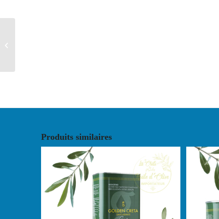
Huile d’Olive Extra
Vierge Biologique AOP
Messara ‘Golden Creta’...
Produits similaires