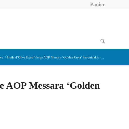
Panier
ive
/
Huile d’Olive Extra Vierge AOP Messara ‘Golden Creta’ Savouidakis –...
rge AOP Messara ‘Golden