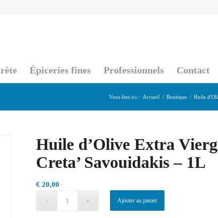
rète
Épiceries fines
Professionnels
Contact
Vous êtes ici :
Accueil
/
Boutique
/
Huile d'Ol
Huile d’Olive Extra Vie
Creta’ Savouidakis – 1L
€
20,00
Ajouter au panier