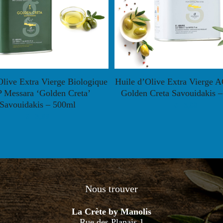
Olive Extra Vierge Biologique
Huile d’Olive Extra Vierge AO
 Messara ‘Golden Creta’
Golden Creta Savouidakis –
Savouidakis – 500ml
€
13,00
€
13,00
Nous trouver
La Crète by Manolis
Rue des Planais 1