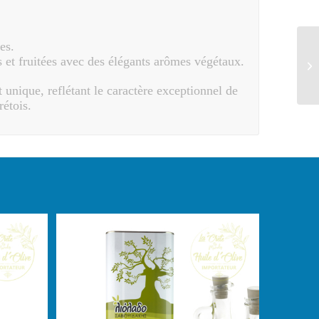
es.
 et fruitées avec des élégants arômes végétaux.
 unique, reflétant le caractère exceptionnel de
rétois.