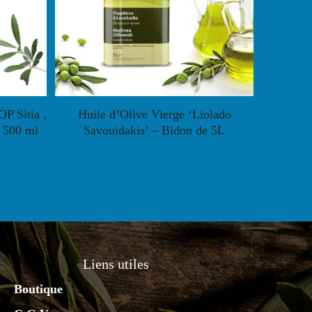
P Sitia ,
Huile d’Olive Vierge ‘Liolado
 500 ml
Savouidakis’ – Bidon de 5L
€
65,00
Liens utiles
Boutique