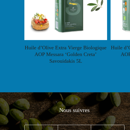
Huile d’Olive Extra Vierge Biologique
Huile d’
AOP Messara ‘Golden Creta’
AOP
Savouidakis 5L
€
80,00
Nous suivres