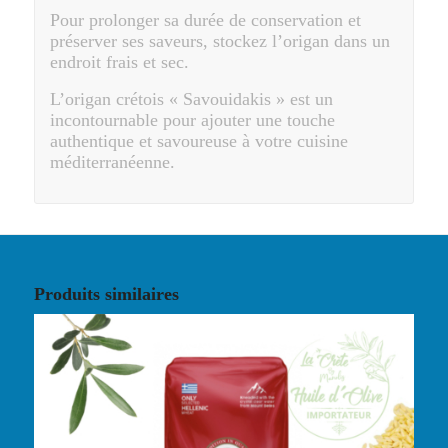
Pour prolonger sa durée de conservation et
préserver ses saveurs, stockez l’origan dans un
endroit frais et sec.
L’origan crétois « Savouidakis » est un
incontournable pour ajouter une touche
authentique et savoureuse à votre cuisine
méditerranéenne.
Produits similaires