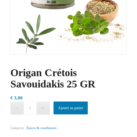
Origan Crétois
Savouidakis 25 GR
€
3,00
Ajouter au panier
Catégorie :
Épices & condiments