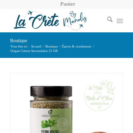
Panier
Boutique
Vous êtes ici :
Accueil
/
Boutique
/
Épices & condiments
/
Origan Crétois Savouidakis 25 GR