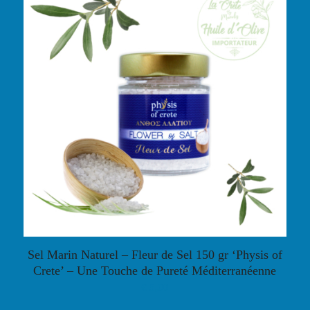
Sel Marin Naturel – Fleur de Sel 150 gr ‘Physis of
Crete’ – Une Touche de Pureté Méditerranéenne
€
5,00