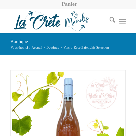
Panier
Boutique
Vous êtes ici :
Accueil
/
Boutique
/
Vins
/
Rose Zafeirakis Selection